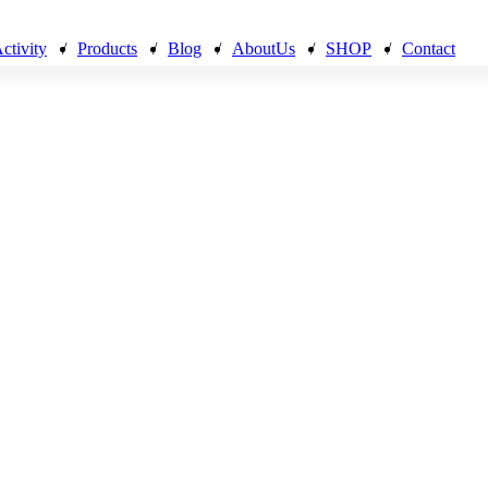
ctivity
/
Products
/
Blog
/
AboutUs
/
SHOP
/
Contact