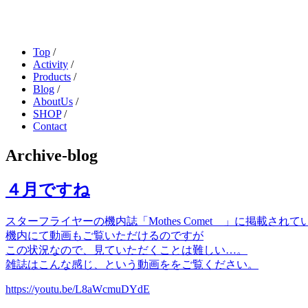
Top
/
Activity
/
Products
/
Blog
/
AboutUs
/
SHOP
/
Contact
Archive-blog
４月ですね
スターフライヤーの機内誌「Mothes Comet 」に掲載されて
機内にて動画もご覧いただけるのですが
この状況なので、見ていただくことは難しい…。
雑誌はこんな感じ、という動画ををご覧ください。
https://youtu.be/L8aWcmuDYdE