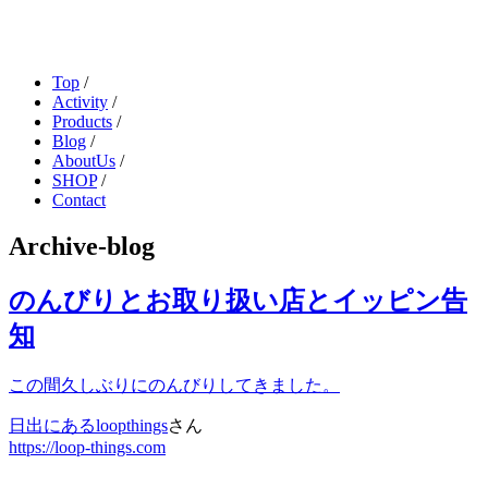
Top
/
Activity
/
Products
/
Blog
/
AboutUs
/
SHOP
/
Contact
Archive-blog
のんびりとお取り扱い店とイッピン告
知
この間久しぶりにのんびりしてきました。
日出にある
loopthings
さん
https://loop-things.com